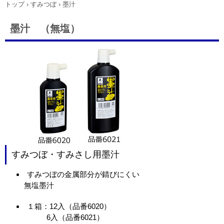
トップ
›
すみつぼ
›
墨汁
墨汁 （無塩）
すみつぼ・すみさし用墨汁
すみつぼの金属部分が錆びにくい
無塩墨汁
１箱：12入（品番6020）
6入（品番6021）